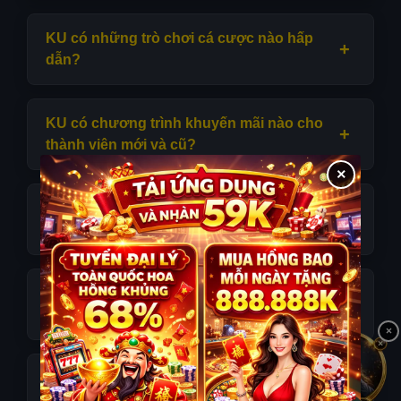
KU có những trò chơi cá cược nào hấp
+
dẫn?
KU có chương trình khuyến mãi nào cho
+
thành viên mới và cũ?
×
Thông tin cá nhân của tôi có được bảo
+
mật tại KU không?
Làm thế nào để liên hệ với bộ phận hỗ
+
trợ khách hàng của KU?
×
Tôi có thể tải ứng dụng KU về điện thoại
+
không?