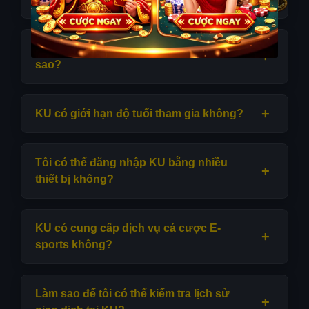
Tôi quên mật khẩu tài khoản KU phải làm
+
sao?
Chat Trực Tuyến:
+
KU có giới hạn độ tuổi tham gia không?
Tôi có thể đăng nhập KU bằng nhiều
+
thiết bị không?
Hotline:
Liên
Hệ Chúng Tôi
KU có cung cấp dịch vụ cá cược E-
+
Email:
sports không?
Làm sao để tôi có thể kiểm tra lịch sử
+