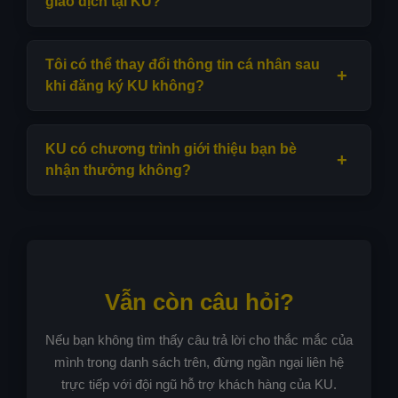
giao dịch tại KU?
Zalo/Telegram:
Tôi có thể thay đổi thông tin cá nhân sau
+
khi đăng ký KU không?
KU có chương trình giới thiệu bạn bè
+
nhận thưởng không?
Vẫn còn câu hỏi?
Nếu bạn không tìm thấy câu trả lời cho thắc mắc của
mình trong danh sách trên, đừng ngần ngại liên hệ
trực tiếp với đội ngũ hỗ trợ khách hàng của KU.