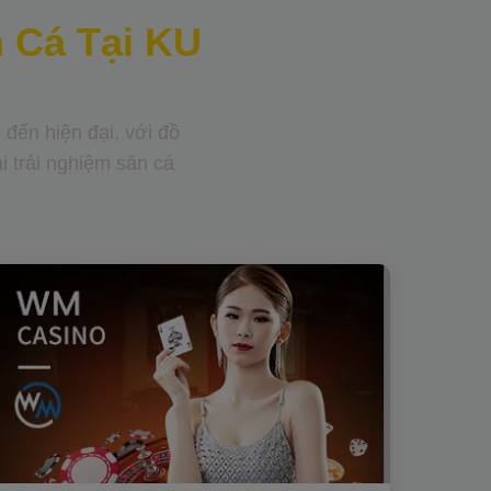
n Cá Tại KU
 đến hiện đại, với đồ
i trải nghiệm săn cá