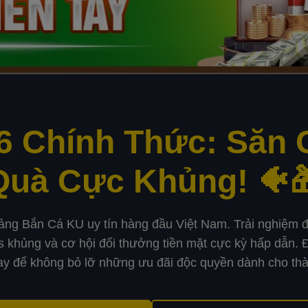
 Chính Thức: Săn 
Quà Cực Khủng! 🐠
ảng Bắn Cá KU uy tín hàng đầu Việt Nam. Trải nghiệm 
ss khủng và cơ hội đổi thưởng tiền mặt cực kỳ hấp dẫn. 
y để không bỏ lỡ những ưu đãi độc quyền dành cho thà