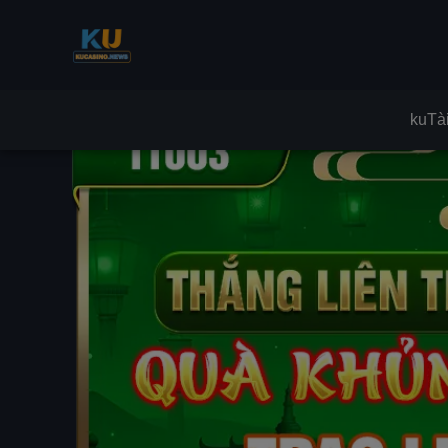
ku
Tà