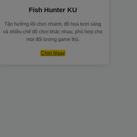
Fish Hunter KU
Tận hưởng lối chơi nhanh, đồ họa tươi sáng
và nhiều chế độ chơi khác nhau, phù hợp cho
mọi đối tượng game thủ.
Chơi Ngay