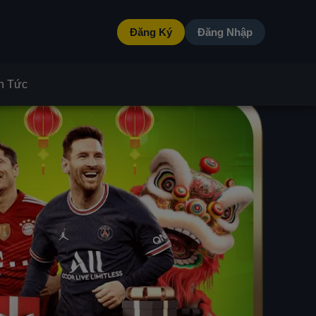
Đăng Ký
Đăng Nhập
n Tức