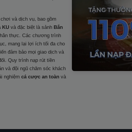
ò chơi và dịch vụ, bao gồm
à KU
và đặc biệt là sảnh
Bắn
hân thực. Các chương trình
c, mang lại lợi ích tối đa cho
tiến đảm bảo mọi giao dịch và
i. Quy trình nạp rút tiền
án và đội ngũ chăm sóc khách
rải nghiệm
cá cược an toàn
và