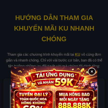
HƯỚNG DẪN THAM GIA
KHUYẾN MÃI KU NHANH
CHÓNG
Tham gia các chương trình khuyến mãi tại
KU
vô cùng đơn
giản và nhanh chóng. Chỉ với vài bước cơ bản, bạn đã có thể
tận hưởng những ưu đãi tuyệt vời mà chúng tôi dành tặng:
×