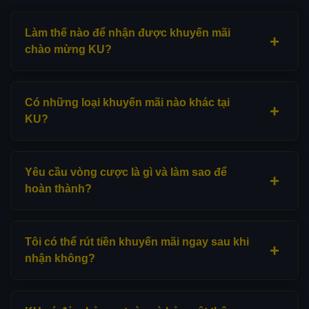
Làm thế nào để nhận được khuyến mãi
+
chào mừng KU?
đăng ký tài
Có những loại khuyến mãi nào khác tại
khoản KU
+
KU?
KU
Yêu cầu vòng cược là gì và làm sao để
+
hoàn thành?
thể thao KU
casino KU
Tôi có thể rút tiền khuyến mãi ngay sau khi
+
nhận không?