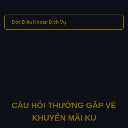
Đọc Điều Khoản Dịch Vụ
CÂU HỎI THƯỜNG GẶP VỀ
KHUYẾN MÃI KU