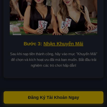
Bước 3:
Nhận Khuyến Mãi
Sau khi nạp tiền thành công, hãy vào mục "Khuyến Mãi"
để chọn và kích hoạt ưu đãi mà bạn muốn. Bắt đầu trải
nghiệm các trò chơi hấp dẫn!
Đăng Ký Tài Khoản Ngay