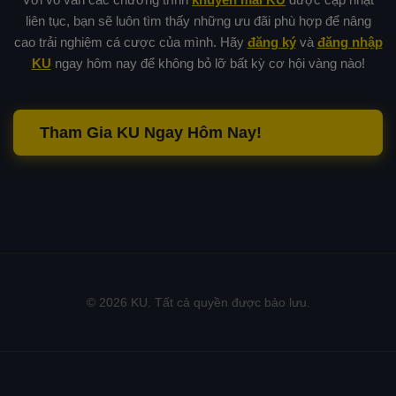
liên tục, bạn sẽ luôn tìm thấy những ưu đãi phù hợp để nâng
cao trải nghiệm cá cược của mình. Hãy
đăng ký
và
đăng nhập
KU
ngay hôm nay để không bỏ lỡ bất kỳ cơ hội vàng nào!
Tham Gia KU Ngay Hôm Nay!
© 2026 KU. Tất cả quyền được bảo lưu.